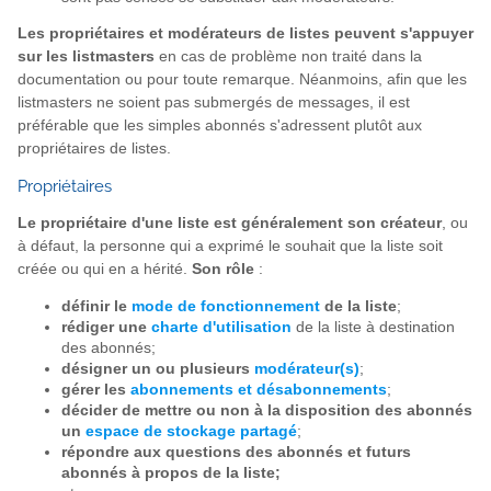
Les propriétaires et modérateurs de listes peuvent s'appuyer
sur les listmasters
en cas de problème non traité dans la
documentation ou pour toute remarque. Néanmoins, afin que les
listmasters ne soient pas submergés de messages, il est
préférable que les simples abonnés s'adressent plutôt aux
propriétaires de listes.
Propriétaires
Le propriétaire d'une liste est généralement son créateur
, ou
à défaut, la personne qui a exprimé le souhait que la liste soit
créée ou qui en a hérité.
Son rôle
:
définir le
mode de fonctionnement
de la liste
;
rédiger une
charte d'utilisation
de la liste à destination
des abonnés;
désigner un ou plusieurs
modérateur(s)
;
gérer les
abonnements et désabonnements
;
décider de mettre ou non à la disposition des abonnés
un
espace de stockage partagé
;
répondre aux questions des abonnés et futurs
abonnés à propos de la liste;